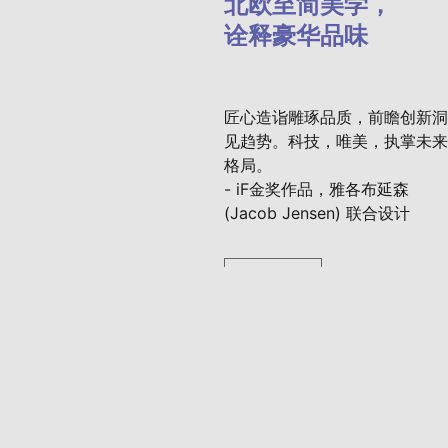
北欧至简美学，
诠释豪华品味
匠心造诣雕琢品质，前瞻创新洞
见趋势。科技，唯美，执掌未来
格局。
- iF金奖作品，雅各布延森
(Jacob Jensen) 联合设计
点击查看